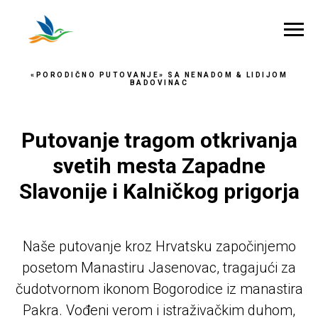
«PORODIČNO PUTOVANJE» SA NENADOM & LIDIJOM
BADOVINAC
Putovanje tragom otkrivanja
svetih mesta Zapadne
Slavonije i Kalničkog prigorja
Naše putovanje kroz Hrvatsku započinjemo
posetom Manastiru Jasenovac, tragajući za
čudotvornom ikonom Bogorodice iz manastira
Pakra. Vođeni verom i istraživačkim duhom,