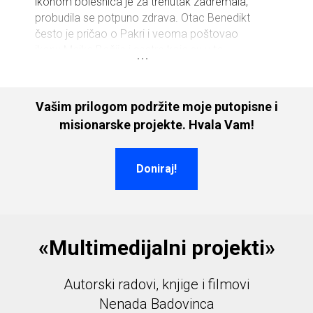
ikonom bolesnica je za trenutak zadremala,
probudila se potpuno zdrava. Otac Benedikt
često je pričao o Pakri i veoma poštovao
ikonu Majke Božije i sestre koje su u to
vreme živele u Pakri...
Vašim prilogom podržite moje putopisne i
misionarske projekte. Hvala Vam!
Doniraj!
«Multimedijalni projekti»
Autorski radovi, knjige i filmovi
Nenada Badovinca