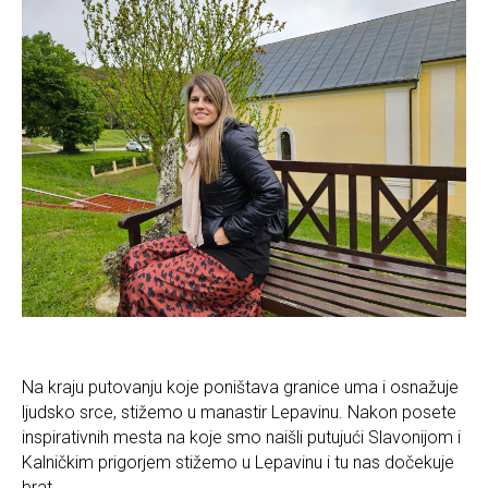
Na kraju putovanju koje poništava granice uma i osnažuje
ljudsko srce, stižemo u manastir Lepavinu. Nakon posete
inspirativnih mesta na koje smo naišli putujući Slavonijom i
Kalničkim prigorjem stižemo u Lepavinu i tu nas dočekuje
brat