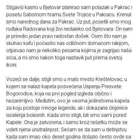
Stigavši kasno u Bjelovar planirao sam polazak u Pakrac i
posetu Sabornom hramu Svete Trojice u Pakracu. Krenuli
smo narednog dana za Pakrac. Uz put, posetili smo mog
rođaka Radovana koji živi nedaleko od Bjelovara. On nam
je priredio jedan pravi radostan doček. Osim što nam je
skuhao kafu i počastio nas odličnom domaćom rakijom,
otpevao nam je nekoliko pesama kojima je zagrijao naša
srca, a mi smo nakon toga nastavili put prema svetoj
ikoni.
Vozeći se dalje, stigli smo u malo mesto Kreštelovac, u
kojem se nalazi kapela posvećena Uspenju Presvete
Bogorodice, koja na prvi pogled izgleda obično i
nezanimljivo. Međutim, ovo je veoma jedinstvena kapela
za koju postoje mnoge legende, ali i dokazane činjenice
iscelenja bolesnih. Kada smo stigli, bili smo sami pored
Kapele. Ona je zatvorena, i samo kroz rešetku može se
videti njena unutrašnjost. Sećam se da sam u detinjstvu
kada sam imao oko deset godina dolazio često ovde sa