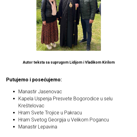
Autor teksta sa suprugom Lidijom i Vladikom Kirilom
Putujemo i posećujemo:
Manastir Jasenovac
Kapela Uspenja Presvete Bogorodice u selu
Kreštelovac
Hram Svete Trojice u Pakracu
Hram Svetog Georgija u Velikom Pogancu
Manastir Lepavina