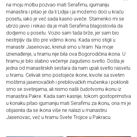
na moju molbu pozvao mati Serafimu, igumaniju
manastira i pitao je da li Lidija i ja možemo doći u kraću
posetu, iako je već sada kasno uveče. Stamenko mi se
ubrzo javio i rekao da je mati Serafima blagoslovila da
dodjemo u posetu. Vozio sam tada brže, jer sam bio
nestrpljiv da što pre vidimo ikonu. Kada smo stigli u
manastir Jasenovac, krenuli smo u hram. Na moje
iznenađenje, u hramu nije bila ova Bogorodičina ikona. U
hramu je bilo slabno večernje zagušeno svetlo. Došla je
jedna od manastirskih sestara da nam upali svetlo rasvetu
u hramu. Celivali smo postojeće ikone, kivote sa svetim
moštima jasenovačkih i prebilovačkih mučenika i poklonili
smo se svetinjama, ali nismo našli čudotvornu ikonu iz
manastira Pakre. Kada sam kasnije, tokom gostoprimstva
u konaku pitao igumaniju mati Serafimu za ikonu, ona mi je
objasnila da se ikona više ne nalazi u manastiru
Jasenovac, već u hramu Svete Trojice u Pakracu.