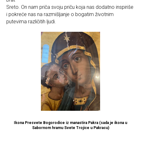
Sreto. On nam priča svoju priču koja nas dodatno inspiriše
i pokreće nas na razmišljanje o bogatim životnim
putevima različitih ljudi.
Ikona Presvete Bogorodice iz manastira Pakra (sada je ikona u
Sabornom hramu Svete Trojice u Pakracu)