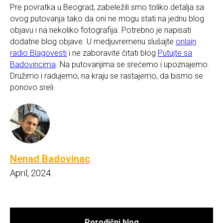
Pre povratka u Beograd, zabeležili smo toliko detalja sa
ovog putovanja tako da oni ne mogu stati na jednu blog
objavu i na nekoliko fotografija. Potrebno je napisati
dodatne blog objave. U medjuvremenu slušajte
onlajn
radio Blagovesti
i ne zaboravite čitati blog
Putujte sa
Badovincima
. Na putovanjima se srećemo i upoznajemo.
Družimo i radujemo, na kraju se rastajemo, da bismo se
ponovo sreli.
Nenad Badovinac
April, 2024.
Porodični blog