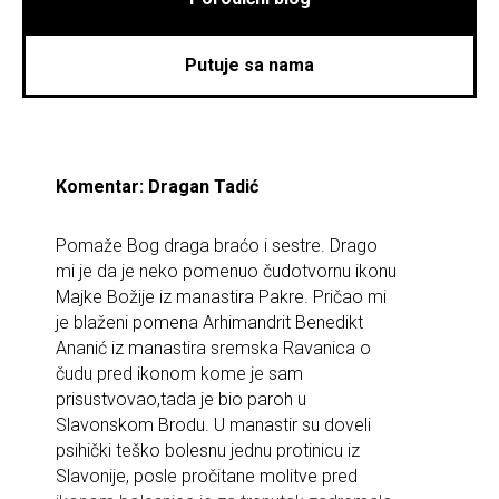
Putuje sa nama
Komentar: Dragan Tadić
Pomaže Bog draga braćo i sestre. Drago
mi je da je neko pomenuo čudotvornu ikonu
Majke Božije iz manastira Pakre. Pričao mi
je blaženi pomena Arhimandrit Benedikt
Ananić iz manastira sremska Ravanica o
čudu pred ikonom kome je sam
prisustvovao,tada je bio paroh u
Slavonskom Brodu. U manastir su doveli
psihički teško bolesnu jednu protinicu iz
Slavonije, posle pročitane molitve pred