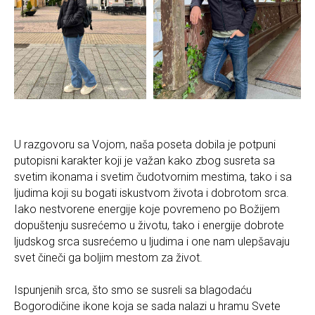
U razgovoru sa Vojom, naša poseta dobila je potpuni
putopisni karakter koji je važan kako zbog susreta sa
svetim ikonama i svetim čudotvornim mestima, tako i sa
ljudima koji su bogati iskustvom života i dobrotom srca.
Iako nestvorene energije koje povremeno po Božijem
dopuštenju susrećemo u životu, tako i energije dobrote
ljudskog srca susrećemo u ljudima i one nam ulepšavaju
svet čineči ga boljim mestom za život.
Ispunjenih srca, što smo se susreli sa blagodaću
Bogorodičine ikone koja se sada nalazi u hramu Svete