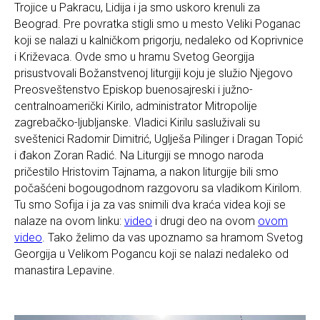
Trojice u Pakracu, Lidija i ja smo uskoro krenuli za
Beograd. Pre povratka stigli smo u mesto Veliki Poganac
koji se nalazi u kalničkom prigorju, nedaleko od Koprivnice
i Križevaca. Ovde smo u hramu Svetog Georgija
prisustvovali Božanstvenoj liturgiji koju je služio Njegovo
Preosveštenstvo Episkop buenosajreski i južno-
centralnoamerički Kirilo, administrator Mitropolije
zagrebačko-ljubljanske. Vladici Kirilu sasluživali su
sveštenici Radomir Dimitrić, Uglješa Pilinger i Dragan Topić
i đakon Zoran Radić. Na Liturgiji se mnogo naroda
pričestilo Hristovim Tajnama, a nakon liturgije bili smo
počašćeni bogougodnom razgovoru sa vladikom Kirilom.
Tu smo Sofija i ja za vas snimili dva kraća videa koji se
nalaze na ovom linku:
video
i drugi deo na ovom
ovom
video
. Tako želimo da vas upoznamo sa hramom Svetog
Georgija u Velikom Pogancu koji se nalazi nedaleko od
manastira Lepavine.