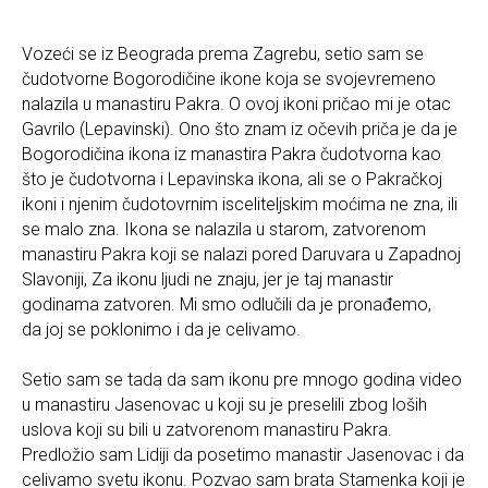
Vozeći se iz Beograda prema Zagrebu, setio sam se
čudotvorne Bogorodičine ikone koja se svojevremeno
nalazila u manastiru Pakra. O ovoj ikoni pričao mi je otac
Gavrilo (Lepavinski). Ono što znam iz očevih priča je da je
Bogorodičina ikona iz manastira Pakra čudotvorna kao
što je čudotvorna i Lepavinska ikona, ali se o Pakračkoj
ikoni i njenim čudotovrnim isceliteljskim moćima ne zna, ili
se malo zna. Ikona se nalazila u starom, zatvorenom
manastiru Pakra koji se nalazi pored Daruvara u Zapadnoj
Slavoniji, Za ikonu ljudi ne znaju, jer je taj manastir
godinama zatvoren. Mi smo odlučili da je pronađemo,
da joj se poklonimo i da je celivamo.
Setio sam se tada da sam ikonu pre mnogo godina video
u manastiru Jasenovac u koji su je preselili zbog loših
uslova koji su bili u zatvorenom manastiru Pakra.
Predložio sam Lidiji da posetimo manastir Jasenovac i da
celivamo svetu ikonu. Pozvao sam brata Stamenka koji je