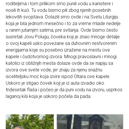
roditeljima i tom prilikom smo punili vodu u kanistere i
nosili ih kući. Tu vodu bismo pili zbog njenih posebnih
lekovitih svojstava. Dolazili smo ovde i na Svetu Liturgiju
koja je bila jednom mesečno i to za vreme mlade nedelje
u ranim jutarnjim satima, pre svitanja. Ovde bismo često
susretali Jovu Polugu, čoveka koji je znao mnoge detalje
o ovoj kapeli usko povezane sa duhovnim nestvorenim
energijama koje su posebno izražene na mestu ove
kapele i čudotvornog izvora. Mnogi pravoslavni i mnogi
katolici iz obližnjih mesta dolaze ovde da se napiju sa
izvora ove svete vode, jer znaju za njenu snažnu
isceliteljsku moć koja izvire ispod Oltara ove kapele.
Uskoro je stigao čovek koji je iz auta izvadio oko
tridesetak flaša i počeo je da puni vodu na izvoru, usprkos
laganoj kiši koja je uskoro počela da pada.