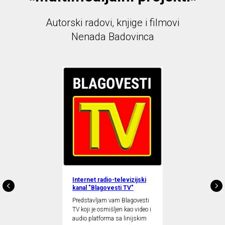
Autorski radovi, knjige i filmovi
Nenada Badovinca
Internet radio-televizijski
kanal "Blagovesti TV"
Predstavljam vam Blagovesti
TV koji je osmišljen kao video i
audio platforma sa linijskim