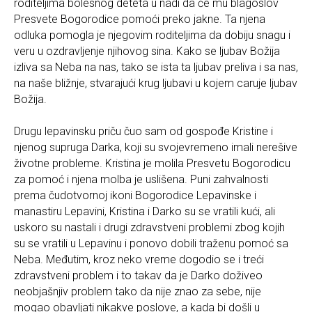
roditeljima bolesnog deteta u nadi da će mu blagoslov
Presvete Bogorodice pomoći preko jakne. Ta njena
odluka pomogla je njegovim roditeljima da dobiju snagu i
veru u ozdravljenje njihovog sina. Kako se ljubav Božija
izliva sa Neba na nas, tako se ista ta ljubav preliva i sa nas,
na naše bližnje, stvarajući krug ljubavi u kojem caruje ljubav
Božija.
Drugu lepavinsku priču čuo sam od gospođe Kristine i
njenog supruga Darka, koji su svojevremeno imali nerešive
životne probleme. Kristina je molila Presvetu Bogorodicu
za pomoć i njena molba je uslišena. Puni zahvalnosti
prema čudotvornoj ikoni Bogorodice Lepavinske i
manastiru Lepavini, Kristina i Darko su se vratili kući, ali
uskoro su nastali i drugi zdravstveni problemi zbog kojih
su se vratili u Lepavinu i ponovo dobili traženu pomoć sa
Neba. Međutim, kroz neko vreme dogodio se i treći
zdravstveni problem i to takav da je Darko doživeo
neobjašnjiv problem tako da nije znao za sebe, nije
mogao obavljati nikakve poslove, a kada bi došli u