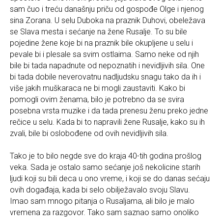
sam čuo i treću današnju priču od gospođe Olge i njenog
sina Zorana. U selu Duboka na praznik Duhovi, obeležava
se Slava mesta i sećanje na žene Rusalje. To su bile
pojedine žene koje bi na praznik bile okupljene u selu i
pevale bi i plesale sa svim ostlaima. Samo neke od njih
bile bi tada napadnute od nepoznatih i nevidljivih sila. One
bi tada dobile neverovatnu nadljudsku snagu tako da ih i
više jakih muškaraca ne bi mogli zaustaviti. Kako bi
pomogli ovim ženama, bilo je potrebno da se svira
posebna vrsta muzike i da tada prenesu ženu preko jedne
rečice u selu. Kada bi to napravili žene Rusalje, kako su ih
zvali, bile bi oslobođene od ovih nevidljivih sila.
Tako je to bilo negde sve do kraja 40-tih godina prošlog
veka. Sada je ostalo samo sećanje još nekolicine starih
ljudi koji su bili deca u ono vreme, i koji se do danas sećaju
ovih događaja, kada bi selo obilježavalo svoju Slavu.
Imao sam mnogo pitanja o Rusaljama, ali bilo je malo
vremena za razgovor. Tako sam saznao samo onoliko