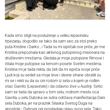
Kada smo stigli na posluženje u veliku lepavinsku
trpezariju, dogodilo se tako da sam seo za stol preko
puta Kristine i Darko., i Tada su mi ispričali ove priče, jer me
Kristina prepoznala kao aktivnog putopisnog misionara na
društevnim mrežama. Gledala je moje putopisne filmove i
čitala moje putopise sa temom posete Svetim mestima.
Kristina mi je tada rekla, da želi da mi ispriča svoje priče.
Ljudi koji su sedeli sa moje leve i desne strane obratili su
mi se i rekli su da su oni rodom iz sela u kojem je rođen
otac Gavrilo (Lepavinski) i da odavno žive u Austriji. Setio
sam se tada da upravo u tom selu, rodnom mestu oca
Gavrila, u selu Duboka se sutra održava manifestacija Dani
sela Duboka, jer na praznik Silaska Svetog Duga na
apostole - Duhovni oni proslavljaju slavu svog sela. Tako