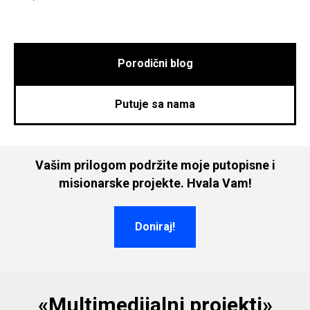
Porodični blog
Putuje sa nama
Vašim prilogom podržite moje putopisne i
misionarske projekte. Hvala Vam!
Doniraj!
«Multimedijalni projekti»