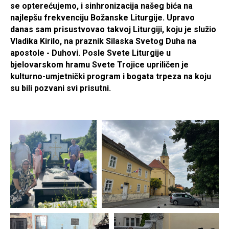
se opterećujemo, i sinhronizacija našeg bića na
najlepšu frekvenciju Božanske Liturgije. Upravo
danas sam prisustvovao takvoj Liturgiji, koju je služio
Vladika Kirilo, na praznik Silaska Svetog Duha na
apostole - Duhovi. Posle Svete Liturgije u
bjelovarskom hramu Svete Trojice upriličen je
kulturno-umjetnički program i bogata trpeza na koju
su bili pozvani svi prisutni.