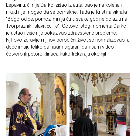
Lepavinu, čim je Darko izišao iz auta, pao je na kolena i
nikud nije mogao da se pomakne. Tada je Kristina viknula
"Bogorodice, pomozi mi i ja ću ti svake godine dolaziti na
Tvoj praznik i slavit ću Te". Gotovo istog momenta Darko
je ustao i više nije pokazivao zdravstvene probleme.
Njihovo zdravlje i njihov porodični život se normalizovao, a
dece imaju toliko da nisam siguran, da li sam video
četvoro ili petoro klinaca kako trčkaraju oko njih.