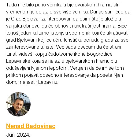
Tada nije bilo puno vernika u bjelovarskom hramu, ali
vremenom je dolazilo sve više vernika. Danas sam čuo da
je Grad Bjelovar zainteresovan da osim što je uložio u
vanjsku obnovu, da će obnovit i unutrašnjost hrama. Biće
to još jedan kulturno-istorijski spomenik koji će ukrašavati
grad Bjelovar i koji će ući u turističku ponudu grada za sve
zainteresovane turiste. Već sada osećam da će strani
turisti videvši kopiju čudotvorne ikone Bogorodice
Lepavinske koja se nalazi u bjelovarskom hramu biti
oduševljeni Njenom lepotom. Verujem da će im se tom
prilikom pojavit posebno interesovanje da posete Njen
dom, manastir Lepavinu.
Nenad Badovinac
Jun, 2024.