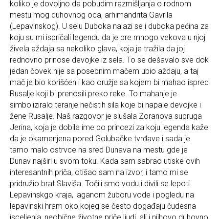
koliko je dovoljno da pobudim razmišljanja o rodnom
mestu mog duhovnog oca, arhimandrita Gavrila
(Lepavinskog). U selu Duboka nalazi se i duboka pećina za
koju su mi ispričali legendu da je pre mnogo vekova u njoj
živela aždaja sa nekoliko glava, koja je tražila da joj
rednovno prinose devojke iz sela. To se dešavalo sve dok
jedan čovek nije sa posebnim mačem ubio aždaju, a taj
mač je bio korišćen i kao oružje sa kojem bi mahao ispred
Rusalje koji bi prenosili preko reke. To mahanje je
simboliziralo teranje nečistih sila koje bi napale devojke i
žene Rusalje. Naš razgovor je slušala Zoranova supruga
Jerina, koja je dobila ime po princezi za koju legenda kaže
da je okamenjena pored Golubačke tvrđave i sada je
tamo malo ostrvce na sred Dunava na mestu gde je
Dunav najširi u svom toku. Kada sam sabrao utiske ovih
interesantnih priča, otišao sam na izvor, i tamo mi se
pridružio brat Slaviša. Točili smo vodu i divili se lepoti
Lepavinskgo kraja, laganom žuboru vode i pogledu na
lepavinski hram oko kojeg se često događaju čudesna
isceljenja, neobične životne priče ljudi, ali i njihovo duhovno