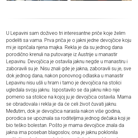
U Lepavini sam doživeo tri interesantne priče koje želim
podeliti sa vama. Prva priča je o jakni jedne devojčice koju
mi je ispričala njena majka. Rekla je da su jednog dana
porodično krenuli na putovanje iz Austrije u manastir
Lepavinu. Devojčica je ostavila jaknu negde u manastiru i
zaboravili su je. Nisu znali gde je jakna, zaboravili su je, sve
dok jednog dana, nakon ponovnog odlaska u manastir
Lepavinu nisu ušli u hram i tamo je devojčica na stolici
ugledala svoju jaknu. Ispostavilo se da jaknu niko nije
pomerio sa stolice na kojoj ju je devojčica ostavila. Mama
se obradovala i rekla je da će celi život čuvati jaknu.
Međutim, dok je devojčica narasla nakon više godina,
porodica se upoznala sa roditeljima jednog dečaka koji je
bio teško bolestan. Pošto je mama devojčice znala da
jakna ima poseban blagoslov, ona je jaknu poklonila