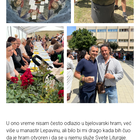
U ono vreme nisam često odlazio u bjelovarski hram, već
više u manastir Lepavinu, ali bilo bi mi drago kada bih čuo
da je hram otvoren i da se u njemu služe Svete Liturgije.