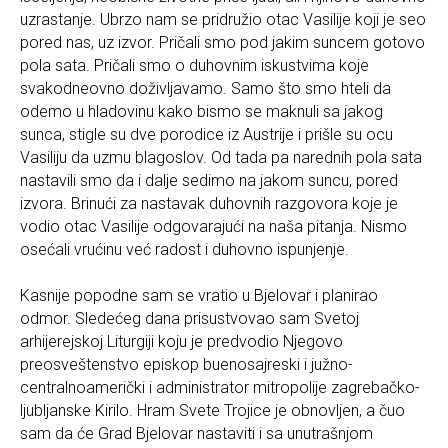
uzrastanje. Ubrzo nam se pridružio otac Vasilije koji je seo
pored nas, uz izvor. Pričali smo pod jakim suncem gotovo
pola sata. Pričali smo o duhovnim iskustvima koje
svakodneovno doživljavamo. Samo što smo hteli da
odemo u hladovinu kako bismo se maknuli sa jakog
sunca, stigle su dve porodice iz Austrije i prišle su ocu
Vasiliju da uzmu blagoslov. Od tada pa narednih pola sata
nastavili smo da i dalje sedimo na jakom suncu, pored
izvora. Brinući za nastavak duhovnih razgovora koje je
vodio otac Vasilije odgovarajući na naša pitanja. Nismo
osećali vrućinu već radost i duhovno ispunjenje.
Kasnije popodne sam se vratio u Bjelovar i planirao
odmor. Sledećeg dana prisustvovao sam Svetoj
arhijerejskoj Liturgiji koju je predvodio Njegovo
preosveštenstvo episkop buenosajreski i južno-
centralnoamerički i administrator mitropolije zagrebačko-
ljubljanske Kirilo. Hram Svete Trojice je obnovljen, a čuo
sam da će Grad Bjelovar nastaviti i sa unutrašnjom