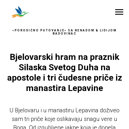
«PORODIČNO PUTOVANJE» SA NENADOM & LIDIJOM
BADOVINAC
Bjelovarski hram na praznik
Silaska Svetog Duha na
apostole i tri čudesne priče iz
manastira Lepavine
U Bjelovaru i u manastiru Lepavina doživeo
sam tri priče koje oslikavaju snagu vere u
Boga. Od izgubljene jakne koja je donela