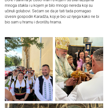
mnoga stakla i u kojem je bilo mnogo nereda koji su
učinuli golubovi. Sećam se da je tati tada pomagao
izvesni gospodin Karadža, koji je bio uz njega kako ne bi
bio sam u hramu i dvorištu hrama.