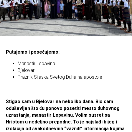
Putujemo i posećujemo:
Manastir Lepavina
Bjelovar
Praznik Silaska Svetog Duha na apostole
Stigao sam u Bjelovar na nekoliko dana. Bio sam
oduševljen što ću ponovo posetiti mesto duhovnog
uzrastanja, manastir Lepavinu. Volim susret sa
Hristom u nedeljno prepodne. To je najslađi bijeg i
izolacija od svakodnevnih “važnih” informacija kojima