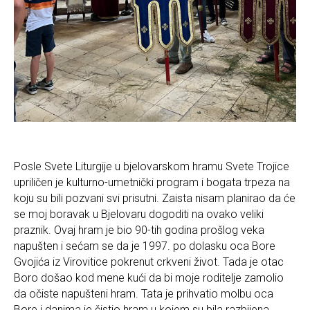
Posle Svete Liturgije u bjelovarskom hramu Svete Trojice
upriličen je kulturno-umetnički program i bogata trpeza na
koju su bili pozvani svi prisutni. Zaista nisam planirao da će
se moj boravak u Bjelovaru dogoditi na ovako veliki
praznik. Ovaj hram je bio 90-tih godina prošlog veka
napušten i sećam se da je 1997. po dolasku oca Bore
Gvojića iz Virovitice pokrenut crkveni život. Tada je otac
Boro došao kod mene kući da bi moje roditelje zamolio
da očiste napušteni hram. Tata je prihvatio molbu oca
Bore i danima je čistio hram u kojem su bila razbijena