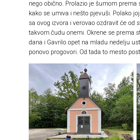
nego obično. Prolazio je šumom prema 
kako se umiva i nešto pjevuši. Polako joj
sa ovog izvora i verovao ozdravit će od s
takvom čudu onemi. Okrene se prema sta
dana i Gavrilo opet na mladu nedelju usta
ponovo progovori. Od tada to mesto pos