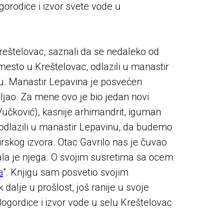
orodice i izvor svete vode u
 Kreštelovac, saznali da se nedaleko od
esto u Kreštelovac, odlazili u manastir
u. Manastir Lepavina je posvećen
jao. Za mene ovo je bio jedan novi
Vučković), kasnije arhimandrit, iguman
mo odlazili u manastir Lepavinu, da budemo
rskog izvora. Otac Gavrilo nas je čuvao
ala je njega. O svojim susretima sa ocem
a
". Knjigu sam posvetio svojim
alje u prošlost, još ranije u svoje
Bogordice i izvor vode u selu Kreštelovac