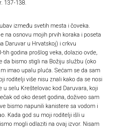
r. 137-138.
jubav između svetih mesta i čoveka.
je na osnovu mojih prvih koraka i poseta
 Daruvar u Hrvatskoj) i crkvu
tih godina prošlog veka, dolazio ovde,
e da bismo stigli na Božiju službu (oko
o sam imao upalu pluća. Sećam se da sam
 roditelji više nisu znali kako da se nosi
e u selu Kreštelovac kod Daruvara, koji
 dečak od oko deset godina, doživeo sam
tve bismo napunili kanistere sa vodom i
. Kada god su moji roditelji išli u
ismo mogli odlaziti na ovaj izvor. Nisam