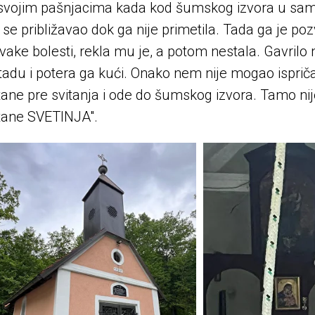
svojim pašnjacima kada kod šumskog izvora u sa
 se približavao dok ga nije primetila. Tada ga je po
vake bolesti, rekla mu je, a potom nestala. Gavrilo 
du i potera ga kući. Onako nem nije mogao ispriča
ne pre svitanja i ode do šumskog izvora. Tamo nije 
tane SVETINJA".