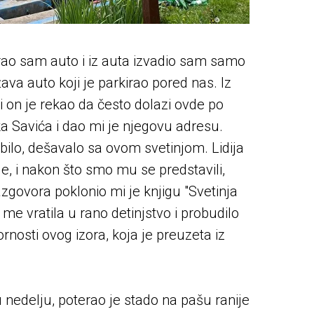
rao sam auto i iz auta izvadio sam samo
a auto koji je parkirao pored nas. Iz
 i on je rekao da često dolazi ovde po
 Savića i dao mi je njegovu adresu.
bilo, dešavalo sa ovom svetinjom. Lidija
e, i nakon što smo mu se predstavili,
govora poklonio mi je knjigu "Svetinja
e vratila u rano detinjstvo i probudilo
nosti ovog izora, koja je preuzeta iz
 nedelju, poterao je stado na pašu ranije