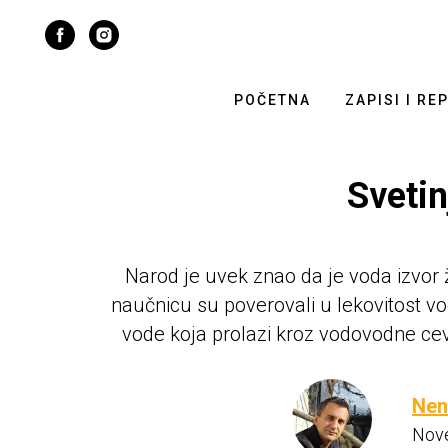
POČETNA
ZAPISI I RE
Svetin
Narod je uvek znao da je voda izvor ž
naučnicu su poverovali u lekovitost vod
vode koja prolazi kroz vodovodne cevi
Nen
Nove