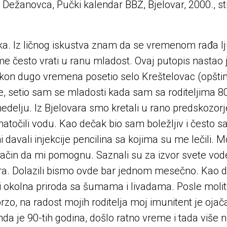
 Dežanovca, Pučki kalendar BBŽ, Bjelovar, 2000., st
ka. Iz ličnog iskustva znam da se vremenom rađa l
me često vrati u ranu mladost. Ovaj putopis nastao 
n dugo vremena posetio selo Kreštelovac (opština
setio sam se mladosti kada sam sa roditeljima 80-
nedelju. Iz Bjelovara smo kretali u rano predskozorj
o natočili vodu. Kao dečak bio sam boležljiv i čest
vali injekcije pencilina sa kojima su me lečili. Moji
način da mi pomognu. Saznali su za izvor svete vod
vara. Dolazili bismo ovde bar jednom mesečno. Kao
a i okolna priroda sa šumama i livadama. Posle moli
, na radost mojih roditelja moj imunitent je ojačao
da je 90-tih godina, došlo ratno vreme i tada više n