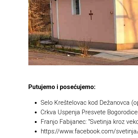
Putujemo i posećujemo:
Selo Kreštelovac kod Dežanovca (o
Crkva Uspenja Presvete Bogorodice
Franjo Fabijanec: "Svetinja kroz vek
https://www.facebook.com/svetinja